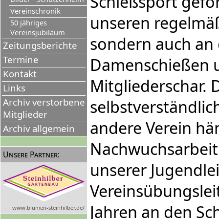
Schießsport geför
Vereinschronik
unseren regelmäß
50 jähriges
Vereinsjubiläum
sondern auch an 
Zeitungsberichte
Termine
Damenschießen un
Kontakt
Mitgliederschar. 
Links
Archiv verstorbene
selbstverständlich
Mitglieder
andere Verein hä
Archiv allgemein
Nachwuchsarbeit 
Unsere Partner:
unserer Jugendlei
Vereinsübungslei
Jahren an den Sc
www.blumen-steinhilber.de/